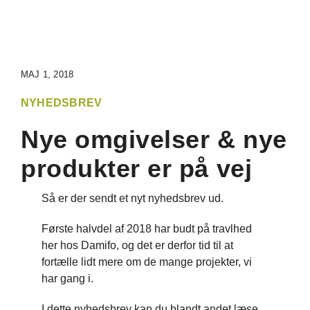
KO
MAJ 1, 2018
NYHEDSBREV
Nye omgivelser & nye
produkter er på vej
Så er der sendt et nyt nyhedsbrev ud.
Første halvdel af 2018 har budt på travlhed
her hos Damifo, og det er derfor tid til at
fortælle lidt mere om de mange projekter, vi
har gang i.
I dette nyhedsbrev kan du blandt andet læse